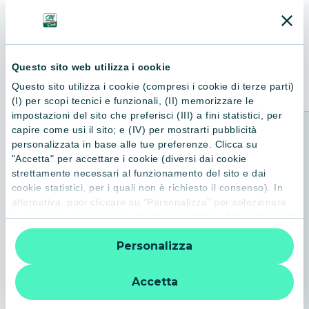
ALTRI LIBRI
Consigliati per te
Questo sito web utilizza i cookie
Questo sito utilizza i cookie (compresi i cookie di terze parti)
(I) per scopi tecnici e funzionali, (II) memorizzare le
impostazioni del sito che preferisci (III) a fini statistici, per
capire come usi il sito; e (IV) per mostrarti pubblicità
personalizzata in base alle tue preferenze. Clicca su
"Accetta" per accettare i cookie (diversi dai cookie
strettamente necessari al funzionamento del sito e dai
cookie statistici, per i quali non è richiesto il consenso). In
alternativa, puoi cliccare su "Personalizza" per selezionare
le categorie di cookie che desideri accettare. Cliccando sulla
“X” le impostazioni predefinite vengono lasciate invariate e
Personalizza
quindi la navigazione può continuare senza cookie o altri
strumenti di tracciamento diversi da quelli tecnici. Per
ulteriori informazioni:
informativa privacy
.
Accetta