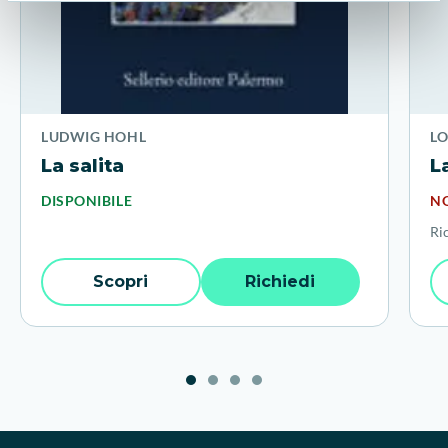
LUDWIG HOHL
L
La salita
L
DISPONIBILE
NO
Ri
Scopri
Richiedi