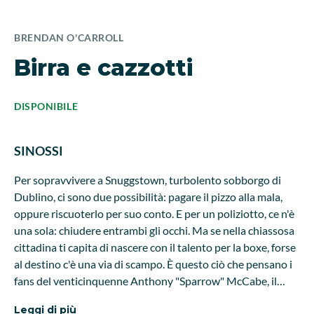
BRENDAN O'CARROLL
Birra e cazzotti
DISPONIBILE
SINOSSI
Per sopravvivere a Snuggstown, turbolento sobborgo di
Dublino, ci sono due possibilità: pagare il pizzo alla mala,
oppure riscuoterlo per suo conto. E per un poliziotto, ce n'è
una sola: chiudere entrambi gli occhi. Ma se nella chiassosa
cittadina ti capita di nascere con il talento per la boxe, forse
al destino c'è una via di scampo. È questo ciò che pensano i
fans del venticinquenne Anthony "Sparrow" McCabe, il
miglior pugile irlandese dei pesi leggeri, in una calda sera del
Leggi di più