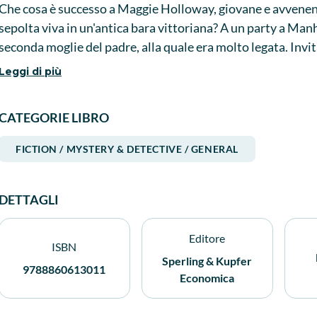
Che cosa è successo a Maggie Holloway, giovane e avvenent
sepolta viva in un'antica bara vittoriana? A un party a Ma
seconda moglie del padre, alla quale era molto legata. Invi
dove l'anziana e ricca signora risiede, all'arrivo scopre che 
Leggi di più
apparentemente da un ladro introdottosi nell'abitazione. La
quella della polizia. Paura ed emozioni si susseguono cre
CATEGORIE LIBRO
depistare anche il lettore più attento.
FICTION / MYSTERY & DETECTIVE / GENERAL
DETTAGLI
Editore
ISBN
Sperling & Kupfer
9788860613011
Economica