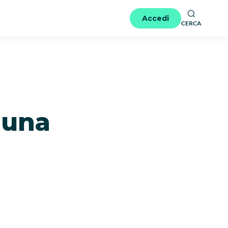
Accedi
CERCA
 luna