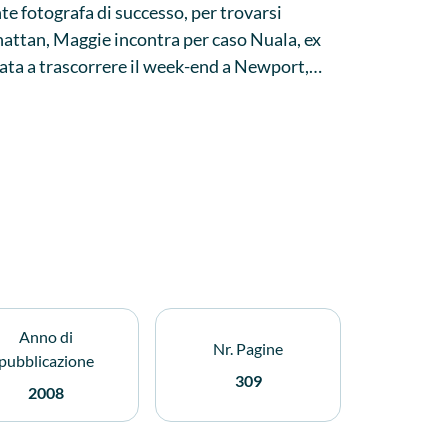
e fotografa di successo, per trovarsi
nhattan, Maggie incontra per caso Nuala, ex
tata a trascorrere il week-end a Newport,
la matrigna è stata assassinata,
 ragazza allora inizia un'indagine parallela a
ando una trama imprevedibile capace di
Anno di
Nr. Pagine
pubblicazione
309
2008