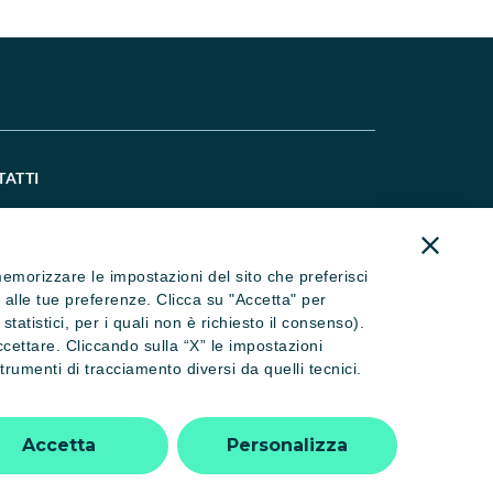
TATTI
521 914667
ralcaitalia@credit-agricole.it
) memorizzare le impostazioni del sito che preferisci
ral@pec.ca-cral.it
se alle tue preferenze. Clicca su "Accetta" per
atistici, per i quali non è richiesto il consenso).
eguici su Instagram
ccettare. Cliccando sulla “X” le impostazioni
rumenti di tracciamento diversi da quelli tecnici.
Affiliato FITeL
Accetta
Personalizza
n. 3548/2025