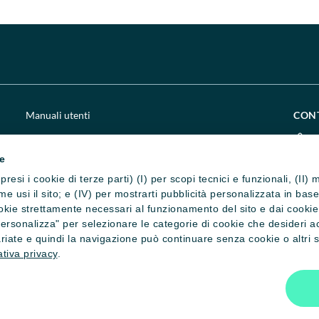
Manuali utenti
CON
Chi siamo
0
ie
Impostazione cookie
c
presi i cookie di terze parti) (I) per scopi tecnici e funzionali, (II
Privacy e cookie policy
c
 come usi il sito; e (IV) per mostrarti pubblicità personalizzata in ba
okie strettamente necessari al funzionamento del sito e dai cookie st
Credits
S
"Personalizza" per selezionare le categorie di cookie che desideri a
riate e quindi la navigazione può continuare senza cookie o altri st
tiva privacy
.
ati - C.F. 80016320345
 n. 42563