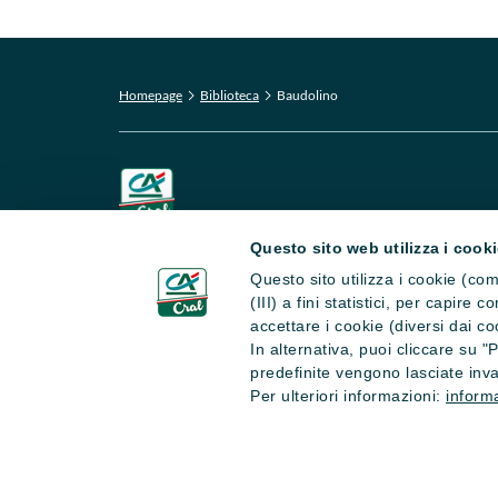
Homepage
Biblioteca
Baudolino
Questo sito web utilizza i cook
CRAL CA Italia APS
Questo sito utilizza i cookie (com
Via La Spezia 138 - 43126 Parma
(III) a fini statistici, per capire
accettare i cookie (diversi dai co
In alternativa, puoi cliccare su 
predefinite vengono lasciate inva
Per ulteriori informazioni:
informa
Copyright © 2026 CRAL CA Italia - Tutti i diritti riserv
Iscritto nel Registro Unico Nazionale del Terzo Settore