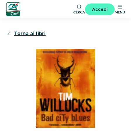
Accedi
CERCA
MENU
Torna ai libri