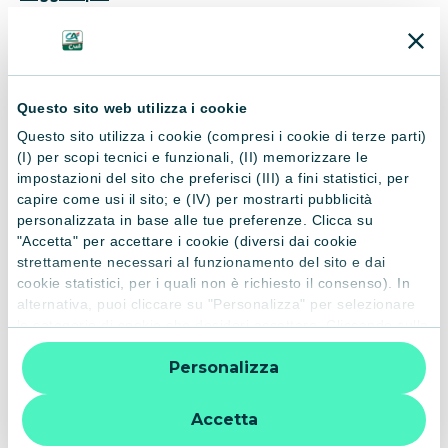
money. But even more, he wants to break Cicero apart, to
find out the real reason why he has spent years hunting his
brother like a mad dog. BAD CITY BLUES - Tim Willock's
CATEGORIE LIBRO
breathtaking first novel is raw, powerful, unforgettable.
BROTHERS
Questo sito web utilizza i cookie
Questo sito utilizza i cookie (compresi i cookie di terze parti)
(I) per scopi tecnici e funzionali, (II) memorizzare le
DETTAGLI
impostazioni del sito che preferisci (III) a fini statistici, per
capire come usi il sito; e (IV) per mostrarti pubblicità
personalizzata in base alle tue preferenze. Clicca su
ISBN
Editore
"Accetta" per accettare i cookie (diversi dai cookie
9780099184225
Arrow
strettamente necessari al funzionamento del sito e dai
cookie statistici, per i quali non è richiesto il consenso). In
alternativa, puoi cliccare su "Personalizza" per selezionare
le categorie di cookie che desideri accettare. Cliccando sulla
Anno di pubblicazione
Nr. Pagine
“X” le impostazioni predefinite vengono lasciate invariate e
1998
246
Personalizza
quindi la navigazione può continuare senza cookie o altri
strumenti di tracciamento diversi da quelli tecnici. Per
ulteriori informazioni:
informativa privacy
.
Accetta