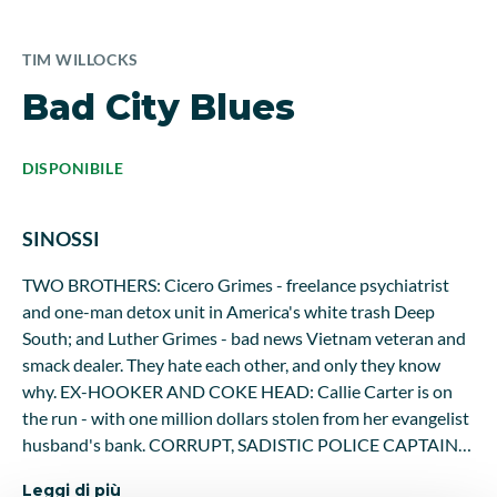
TIM WILLOCKS
Bad City Blues
DISPONIBILE
SINOSSI
TWO BROTHERS: Cicero Grimes - freelance psychiatrist
and one-man detox unit in America's white trash Deep
South; and Luther Grimes - bad news Vietnam veteran and
smack dealer. They hate each other, and only they know
why. EX-HOOKER AND COKE HEAD: Callie Carter is on
the run - with one million dollars stolen from her evangelist
husband's bank. CORRUPT, SADISTIC POLICE CAPTAIN
Clarence Jefferson wants to get his hands on the preacher's
Leggi di più