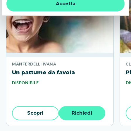
ulteriori informazioni:
informativa privacy
.
Accetta
MANFERDELLI IVANA
CL
Un pattume da favola
P
DISPONIBILE
DI
Scopri
Richiedi