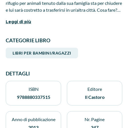
rifugio per animali tenuto dalla sua famiglia sta per chiudere
e lui sarà costretto a trasferirsi in un'altra città. Cosa fare?
Per fortuna che c'è Nikki! Con l'aiuto delle sue inseparabili
Leggi di più
migliori amiche, Chloe e Zoe, decide di partecipare alla gara
di pattinaggio sul ghiaccio della città. I soldi del primo
premio sarebbero perfetti per salvare il rifugio! Peccato che
CATEGORIE LIBRO
Nikki non sia proprio un'atleta sui pattini, e se poi ci si mette
di mezzo anche la terribile Mackenzie... come finirà questa
LIBRI PER BAMBINI/RAGAZZI
"avventura sul ghiaccio"? Età di lettura: da 9 anni.
DETTAGLI
ISBN
Editore
9788880337515
Il Castoro
Anno di pubblicazione
Nr. Pagine
2013
347