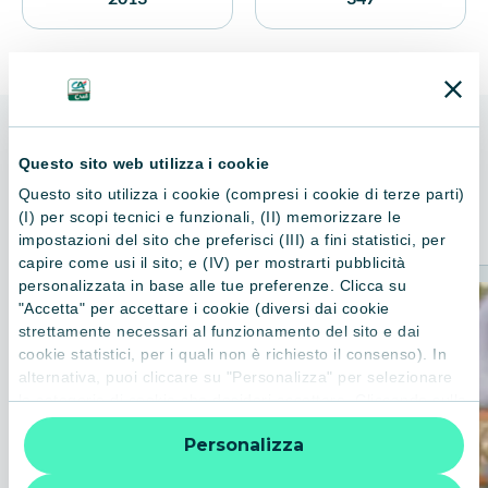
ALTRI LIBRI
Questo sito web utilizza i cookie
Consigliati per te
Questo sito utilizza i cookie (compresi i cookie di terze parti)
(I) per scopi tecnici e funzionali, (II) memorizzare le
impostazioni del sito che preferisci (III) a fini statistici, per
capire come usi il sito; e (IV) per mostrarti pubblicità
personalizzata in base alle tue preferenze. Clicca su
"Accetta" per accettare i cookie (diversi dai cookie
strettamente necessari al funzionamento del sito e dai
cookie statistici, per i quali non è richiesto il consenso). In
alternativa, puoi cliccare su "Personalizza" per selezionare
le categorie di cookie che desideri accettare. Cliccando sulla
“X” le impostazioni predefinite vengono lasciate invariate e
Personalizza
quindi la navigazione può continuare senza cookie o altri
strumenti di tracciamento diversi da quelli tecnici. Per