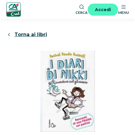
Accedi
CERCA
MENU
Torna ai libri