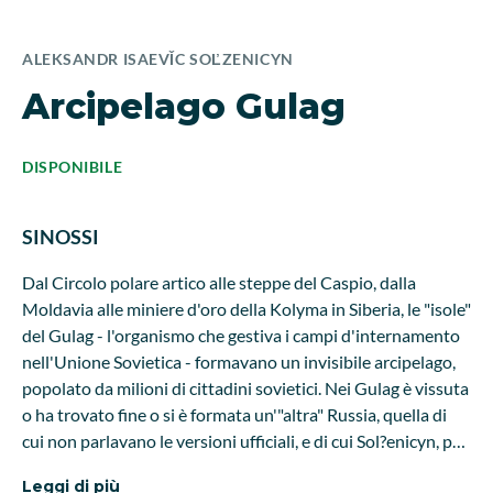
ALEKSANDR ISAEVǏC SOĽZENICYN
Arcipelago Gulag
DISPONIBILE
SINOSSI
Dal Circolo polare artico alle steppe del Caspio, dalla
Moldavia alle miniere d'oro della Kolyma in Siberia, le "isole"
del Gulag - l'organismo che gestiva i campi d'internamento
nell'Unione Sovietica - formavano un invisibile arcipelago,
popolato da milioni di cittadini sovietici. Nei Gulag è vissuta
o ha trovato fine o si è formata un'"altra" Russia, quella di
cui non parlavano le versioni ufficiali, e di cui Sol?enicyn, per
primo, ha cominciato a scrivere la storia. In un fitto intreccio
Leggi di più