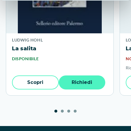
LUDWIG HOHL
L
La salita
L
DISPONIBILE
NO
Ri
Scopri
Richiedi