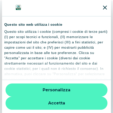
ALTRI LIBRI
Consigliati per te
Questo sito web utilizza i cookie
Questo sito utilizza i cookie (compresi i cookie di terze parti)
(I) per scopi tecnici e funzionali, (II) memorizzare le
impostazioni del sito che preferisci (III) a fini statistici, per
capire come usi il sito; e (IV) per mostrarti pubblicità
personalizzata in base alle tue preferenze. Clicca su
"Accetta" per accettare i cookie (diversi dai cookie
strettamente necessari al funzionamento del sito e dai
cookie statistici, per i quali non è richiesto il consenso). In
alternativa, puoi cliccare su "Personalizza" per selezionare
le categorie di cookie che desideri accettare. Cliccando sulla
“X” le impostazioni predefinite vengono lasciate invariate e
Personalizza
quindi la navigazione può continuare senza cookie o altri
strumenti di tracciamento diversi da quelli tecnici. Per
ulteriori informazioni:
informativa privacy
.
Accetta