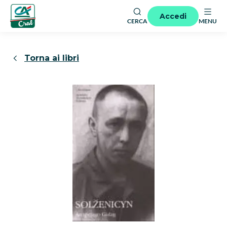
Accedi
CERCA
MENU
Torna ai libri