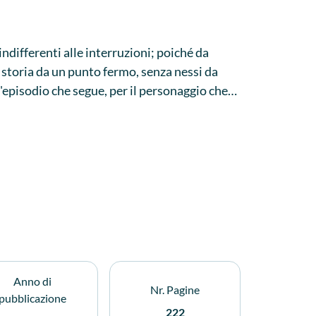
ndifferenti alle interruzioni; poiché da
a storia da un punto fermo, senza nessi da
l'episodio che segue, per il personaggio che
L'invito al lettore è di seguire Alice nel suo
o in barca, lungo il Tamigi, il 4 luglio del
rande effetto liberatorio; alla luce di quello
ltimo capitolo: 'Se non c'è nessun
i, perché non abbiamo più bisogno di cercarne
Anno di
Nr. Pagine
pubblicazione
222