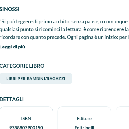
SINOSSI
"Si può leggere di primo acchito, senza pause, o comunque i
qualsiasi punto si ricominci la lettura, è come riprendere l
ricordare con quanto precede. Ogni pagina è un inizio: per 
viene introdotto, per la situazione in cui Alice si trova. [...] 
Leggi di più
viaggio fantasioso così come le piccole Liddell l'hanno seguit
1865. Rinunciare a cercare troppo astrusi significati ha un g
CATEGORIE LIBRO
che ancora una volta il saggio Re di Quadri sentenzia nell'u
significato... questo, sapete, ci risparmia un mondo di gua
LIBRI PER BAMBINI/RAGAZZI
uno'." (dalla prefazione di Luigi Lunari)
DETTAGLI
ISBN
Editore
9788807900150
Feltrinelli