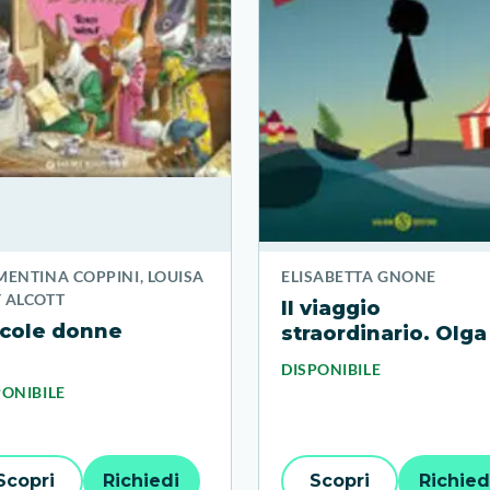
MENTINA COPPINI, LOUISA
ELISABETTA GNONE
 ALCOTT
Il viaggio
ccole donne
straordinario. Olga
carta
DISPONIBILE
PONIBILE
Scopri
Richiedi
Scopri
Richied