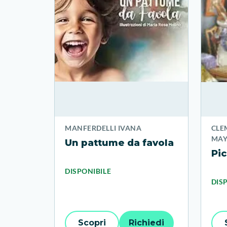
MANFERDELLI IVANA
CLE
MAY
Un pattume da favola
Pi
DISPONIBILE
DIS
Scopri
Richiedi