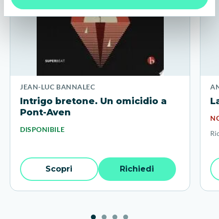
JEAN-LUC BANNALEC
A
Intrigo bretone. Un omicidio a
L
Pont-Aven
NO
DISPONIBILE
Ri
Scopri
Richiedi