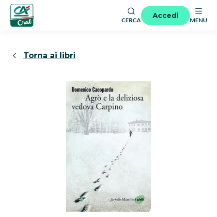
Accedi
CERCA
MENU
Torna ai libri