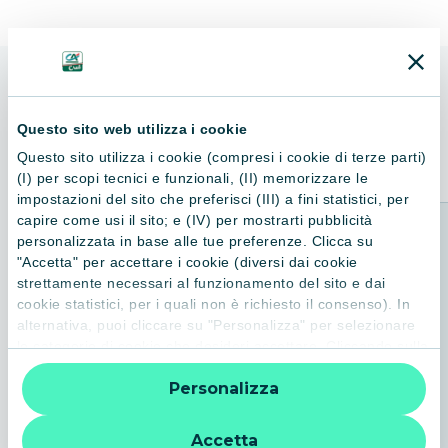
ALTRI LIBRI
Questo sito web utilizza i cookie
Consigliati per te
Questo sito utilizza i cookie (compresi i cookie di terze parti)
(I) per scopi tecnici e funzionali, (II) memorizzare le
impostazioni del sito che preferisci (III) a fini statistici, per
capire come usi il sito; e (IV) per mostrarti pubblicità
personalizzata in base alle tue preferenze. Clicca su
"Accetta" per accettare i cookie (diversi dai cookie
strettamente necessari al funzionamento del sito e dai
cookie statistici, per i quali non è richiesto il consenso). In
alternativa, puoi cliccare su "Personalizza" per selezionare
le categorie di cookie che desideri accettare. Cliccando sulla
“X” le impostazioni predefinite vengono lasciate invariate e
Personalizza
quindi la navigazione può continuare senza cookie o altri
strumenti di tracciamento diversi da quelli tecnici. Per
ulteriori informazioni:
informativa privacy
.
Accetta