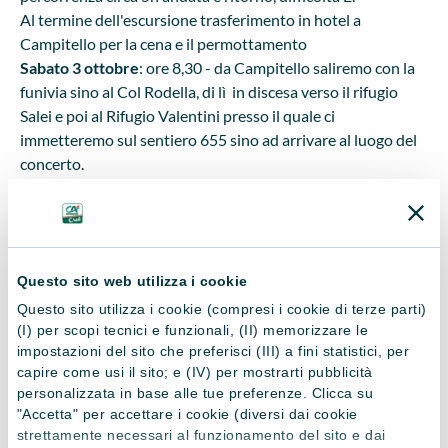
Al termine dell'escursione trasferimento in hotel a
Campitello per la cena e il permottamento
Sabato 3 ottobre
: ore 8,30 - da Campitello saliremo con la
funivia sino al Col Rodella, di lì in discesa verso il rifugio
Salei e poi al Rifugio Valentini presso il quale ci
immetteremo sul sentiero 655 sino ad arrivare al luogo del
concerto.
Difficoltà E - Tempo 1 ore circa, dislivello negativo di circa
400 m.
Ore 12,00 tutti in silenzio inizia lo spettacolo. Al termine si
inizia a scendere, ritornando a Campitello.
Questo sito web utilizza i cookie
Ore 16.30 partenza per rientro.
Questo sito utilizza i cookie (compresi i cookie di terze parti)
(I) per scopi tecnici e funzionali, (II) memorizzare le
ASSICURAZIONE
impostazioni del sito che preferisci (III) a fini statistici, per
capire come usi il sito; e (IV) per mostrarti pubblicità
Si ricorda che con il tesseramento a Fitel (costo 1 euro) e
personalizzata in base alle tue preferenze. Clicca su
l'adesione alla polizza (costo 3,5 euro) - con validità anno
"Accetta" per accettare i cookie (diversi dai cookie
civile - sono addebitate in occasione della prima iniziativa,
strettamente necessari al funzionamento del sito e dai
sono previste le seguenti
coperture assicurative
: