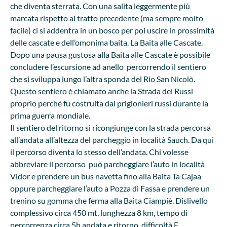
che diventa sterrata. Con una salita leggermente più
marcata rispetto al tratto precedente (ma sempre molto
facile) ci si addentra in un bosco per poi uscire in prossimità
delle cascate e dell’omonima baita. La Baita alle Cascate.
Dopo una pausa gustosa alla Baita alle Cascate è possibile
concludere l’escursione ad anello percorrendo il sentiero
che si sviluppa lungo l’altra sponda del Rio San Nicolò.
Questo sentiero è chiamato anche la Strada dei Russi
proprio perché fu costruita dai prigionieri russi durante la
prima guerra mondiale.
Il sentiero del ritorno si ricongiunge con la strada percorsa
all’andata all’altezza del parcheggio in località Sauch. Da qui
il percorso diventa lo stesso dell’andata. Chi volesse
abbreviare il percorso può parcheggiare l’auto in località
Vidor e prendere un bus navetta fino alla Baita Ta Cajaa
oppure parcheggiare l’auto a Pozza di Fassa e prendere un
trenino su gomma che ferma alla Baita Ciampiè. Dislivello
complessivo circa 450 mt, lunghezza 8 km, tempo di
percorrenza circa 5h andata e ritorno, difficoltà E.