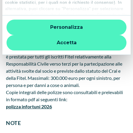
cookie statistici, per i quali non è richiesto il consenso). In
a)
Infortuni
occorsi durante attività del Cral - Fitel,
alternativa, puoi cliccare su "Personalizza" per selezionare
comprese quelle sportive dilettantistiche; invalidità
le categorie di cookie che desideri accettare. Cliccando sulla
permanente: massimo 30.000 euro; morte: massimo 30.000
“X” le impostazioni predefinite vengono lasciate invariate e
Personalizza
quindi la navigazione può continuare senza cookie o altri
euro; spese sanitarie: massimo 2.500 euro con franchigia di
strumenti di tracciamento diversi da quelli tecnici. Per
100 euro, salvo una franchigia pari al 20% (minimo 150
ulteriori informazioni:
informativa privacy
.
euro) nel caso di strutture private.
Accetta
b)
Responsabilità Civile
verso terzi dei soci Fitel: la garanzia
è prestata per tutti gli iscritti Fitel relativamente alla
Responsabilità Civile verso terzi per la partecipazione alle
attività svolte dal socio e previste dallo statuto del Cral e
della Fitel. Massimali: 300.000 euro per ogni sinistro, per
persona e per danni a cose o animali.
Copie integrali delle polizze sono consultabili e prelevabili
in formato pdf ai seguenti link:
polizza infortuni 2026
NOTE