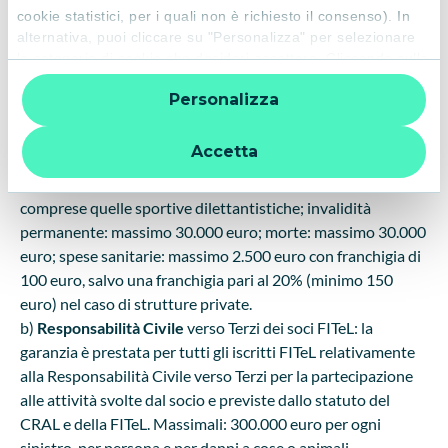
cookie statistici, per i quali non è richiesto il consenso). In
alternativa, puoi cliccare su "Personalizza" per selezionare
ASSICURAZIONE
le categorie di cookie che desideri accettare. Cliccando sulla
“X” le impostazioni predefinite vengono lasciate invariate e
Si ricorda che con il tesseramento a FITeL (costo 1 euro) e
Personalizza
quindi la navigazione può continuare senza cookie o altri
l'adesione alla polizza (costo 3,5 euro) - con validità anno
strumenti di tracciamento diversi da quelli tecnici. Per
civile - addebitate in occasione della prima iniziativa, sono
ulteriori informazioni:
informativa privacy
.
Accetta
previste le seguenti
coperture assicurative
:
a)
Infortuni
occorsi durante attività del CRAL - FITeL,
comprese quelle sportive dilettantistiche; invalidità
permanente: massimo 30.000 euro; morte: massimo 30.000
euro; spese sanitarie: massimo 2.500 euro con franchigia di
100 euro, salvo una franchigia pari al 20% (minimo 150
euro) nel caso di strutture private.
b)
Responsabilità Civile
verso Terzi dei soci FITeL: la
garanzia è prestata per tutti gli iscritti FITeL relativamente
alla Responsabilità Civile verso Terzi per la partecipazione
alle attività svolte dal socio e previste dallo statuto del
CRAL e della FITeL. Massimali: 300.000 euro per ogni
sinistro, per persona e per danni a cose o animali.