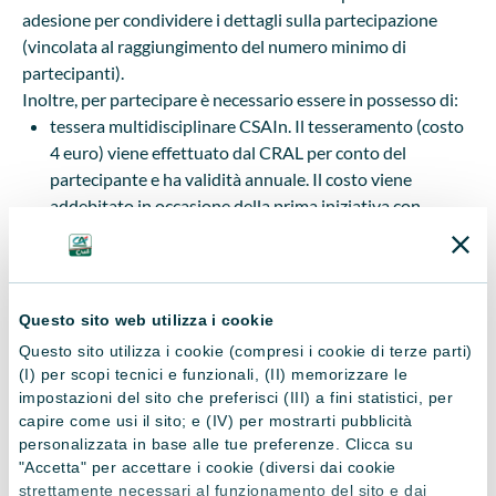
adesione per condividere i dettagli sulla partecipazione
(vincolata al raggiungimento del numero minimo di
partecipanti).
Inoltre, per partecipare è necessario essere in possesso di:
tessera multidisciplinare CSAIn. Il tesseramento (costo
4 euro) viene effettuato dal CRAL per conto del
partecipante e ha validità annuale. Il costo viene
addebitato in occasione della prima iniziativa con
organizzazione tecnica da parte di CSAIn;
certificato medico per attività non agonistica o
agonistica in corso di validità.
Questo sito web utilizza i cookie
Organizzazione Tecnica: CSAIn Lombardia
Questo sito utilizza i cookie (compresi i cookie di terze parti)
(I) per scopi tecnici e funzionali, (II) memorizzare le
PROGRAMMA
impostazioni del sito che preferisci (III) a fini statistici, per
capire come usi il sito; e (IV) per mostrarti pubblicità
L'agenda dettagliata del programma sarà inviata in un
personalizzata in base alle tue preferenze. Clicca su
secondo momento direttamente dalle coordinatrici
"Accetta" per accettare i cookie (diversi dai cookie
strettamente necessari al funzionamento del sito e dai
dell'iniziativa ai partecipanti confermati.