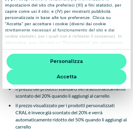
accedi al sito Loubsol Italia tramite il seguente
impostazioni del sito che preferisci (III) a fini statistici, per
link
Occhiali da sole - Occhiali veloci - Maschere da
capire come usi il sito; e (IV) per mostrarti pubblicità
sci - Loubsol Italia
.
personalizzata in base alle tue preferenze. Clicca su
"Accetta" per accettare i cookie (diversi dai cookie
accedi alla tua pagina personale cliccando sul simbolo
strettamente necessari al funzionamento del sito e dai
dell’omino in alto a destra e
inserisci l’indirizzo e-mail
cookie statistici, per i quali non è richiesto il consenso). In
con il quale sei iscritto al CRAL.
Riceverai sulla stessa
alternativa, puoi cliccare su "Personalizza" per selezionare
mail un codice di conferma per garantire l’accesso.
le categorie di cookie che desideri accettare. Cliccando sulla
Clicca su negozio e comincia i tuoi acquisti.
“X” le impostazioni predefinite vengono lasciate invariate e
Personalizza
quindi la navigazione può continuare senza cookie o altri
visualizza i prodotti presenti nel sito e la pagina
strumenti di tracciamento diversi da quelli tecnici. Per
dedicata al CRAL dove troverai i prodotti che
ulteriori informazioni:
informativa privacy
.
Accetta
beneficiano del contributo del 50%
il prezzo dei prodotti standard verrà automaticamente
scontato del 20% quando li aggiungi al carrello
il prezzo visualizzato per i prodotti personalizzati
CRAL è invece già scontato del 20% e verrà
automaticamente ridotto del 50% quando li aggiungi al
carrello