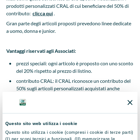
prodotti personalizzati CRAL di cui beneficiare del 50% di
contributo:
clicca qui
.
Gran parte degli articoli proposti prevedono linee dedicate
a uomo, donna e junior.
Vantaggi riservati agli Associati:
prezzi speciali: ogni articolo è proposto con uno sconto
del 20% rispetto al prezzo di listino.
contributo CRAL: il CRAL riconosce un contributo del
50% sugli articoli personalizzati acquistati anche
singolarmente, nel limite massimo di 100 euro per ogni
associato ed entro il limite massimo
del plafond deliberato dal Consiglio Direttivo per
questa iniziativa.
Questo sito web utilizza i cookie
Come effettuare un acquisto:
Questo sito utilizza i cookie (compresi i cookie di terze parti)
(I) per scopi tecnici e funzionali, (II) memorizzare le